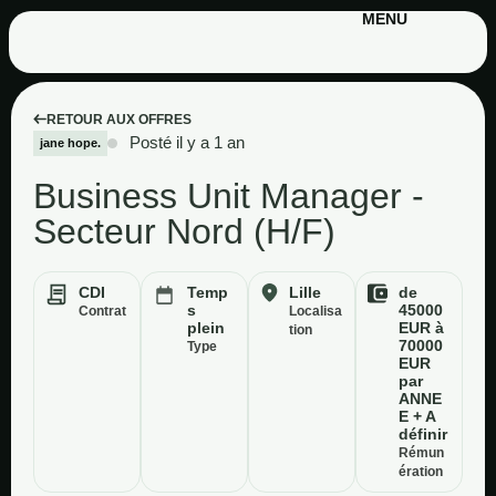
MENU
RETOUR AUX OFFRES
Posté il y a 1 an
jane hope.
Business Unit Manager -
Secteur Nord (H/F)
CDI
Temp
Lille
de
s
45000
Contrat
Localisa
plein
EUR à
tion
70000
Type
EUR
par
ANNE
E + A
définir
Rémun
ération